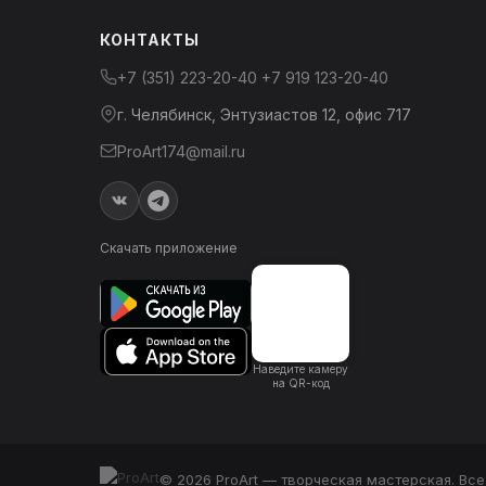
КОНТАКТЫ
+7 (351) 223-20-40
+7 919 123-20-40
г. Челябинск, Энтузиастов 12, офис 717
ProArt174@mail.ru
Скачать приложение
Наведите камеру
на QR-код
© 2026 ProArt — творческая мастерская. Вс