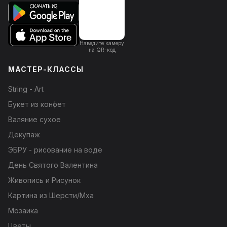
Наведите камеру
на QR-код
МАСТЕР-КЛАССЫ
String - Art
Букет из конфет
Валяние сухое
Декупаж
ЭБРУ - рисование на воде
День Святого Валентина
Живопись и Рисунок
Картина из Шерсти/Мха
Мозаика
Цветы