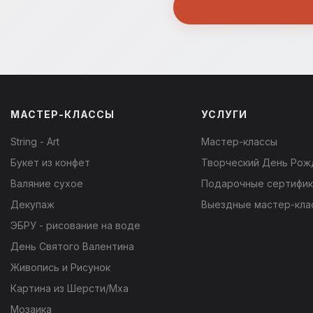
МАСТЕР-КЛАССЫ
УСЛУГИ
String - Art
Мастер-классы
Букет из конфет
Творческий День Рож
Валяние сухое
Подарочные сертифи
Декупаж
Выездные мастер-кла
ЭБРУ - рисование на воде
День Святого Валентина
Живопись и Рисунок
Картина из Шерсти/Мха
Мозаика