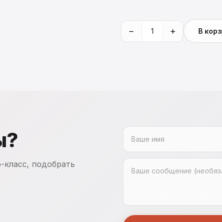
−
+
В кор
ы?
-класс, подобрать