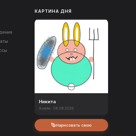
КАРТИНА ДНЯ
дения
каты
ссы
Никита
Хомяк · 08.08.2026
Нарисовать свою