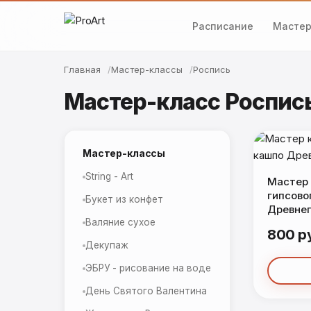
Расписание
Мастер
Главная
Мастер-классы
Роспись
Мастер-класс Роспись
Мастер-классы
String - Art
Мастер 
гипсово
Букет из конфет
Древнег
Валяние сухое
800 р
Декупаж
ЭБРУ - рисование на воде
День Святого Валентина