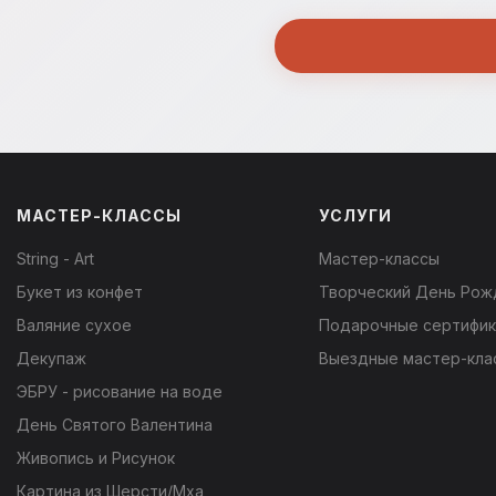
МАСТЕР-КЛАССЫ
УСЛУГИ
String - Art
Мастер-классы
Букет из конфет
Творческий День Рож
Валяние сухое
Подарочные сертифи
Декупаж
Выездные мастер-кла
ЭБРУ - рисование на воде
День Святого Валентина
Живопись и Рисунок
Картина из Шерсти/Мха