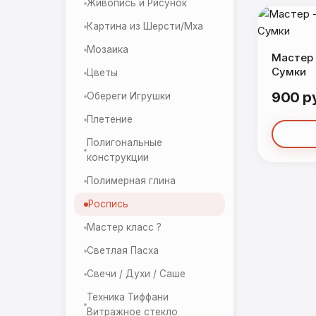
Живопись и Рисунок
Картина из Шерсти/Мха
Мозаика
Мастер 
Сумки
Цветы
900 р
Обереги Игрушки
Плетение
Полигональные
конструкции
Полимерная глина
Роспись
Мастер класс ?
Светлая Пасха
Свечи / Духи / Саше
Техника Тиффани
Витражное стекло