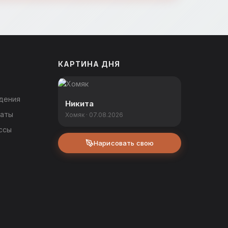
КАРТИНА ДНЯ
дения
Никита
каты
Хомяк · 07.08.2026
ссы
Нарисовать свою