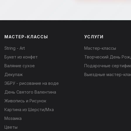
МАСТЕР-КЛАССЫ
УСЛУГИ
String - Art
Мастер-классы
Букет из конфет
Творческий День Рож
Валяние сухое
Подарочные сертифи
Декупаж
Выездные мастер-кла
ЭБРУ - рисование на воде
День Святого Валентина
Живопись и Рисунок
Картина из Шерсти/Мха
Мозаика
Цветы