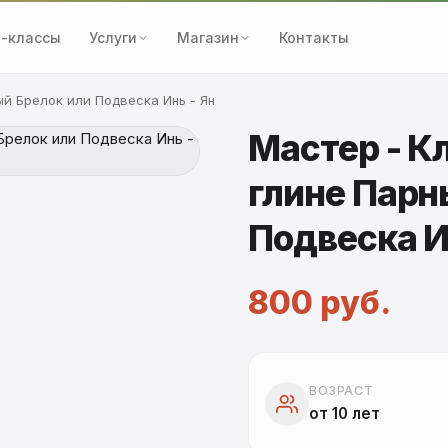
-классы
Услуги
Магазин
Контакты
й Брелок или Подвеска Инь - Ян
Мастер - К
глине Парн
Подвеска И
800 руб.
ВОЗРАСТ
от 10 лет